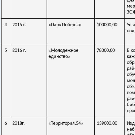
д
мер
ЗО
4
2015 г.
«Парк Победы»
100000,00
Уст
под
5
2016 г.
«Молодежное
78000,00
В х
единство»
каж
обр
рай
обу
мол
объ
пом
рай
биб
про
6
2018г.
«Территория.54»
139000,00
Изд
неб