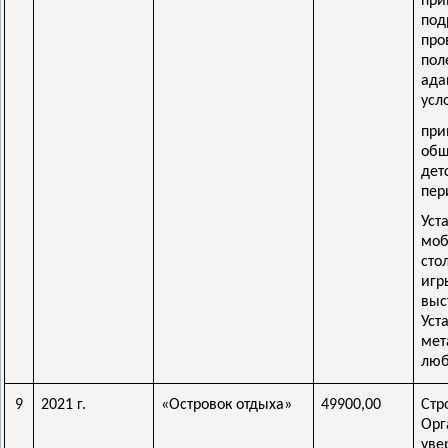
пр
по
про
пол
ад
усл
пр
общ
дет
пер
Уст
мо
сто
иг
вы
Ус
ме
люб
9
2021 г.
«Островок отдыха»
49900,00
Стр
Орг
уве