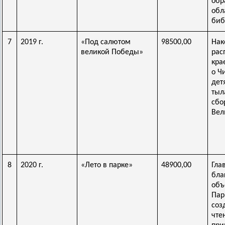
обр
обл
биб
7
2019 г.
«Под салютом
98500,00
Нак
великой Победы»
рас
кра
о Ч
дет
тыл
сбо
Вел
8
2020 г.
«Лето в парке»
48900,00
Гл
бла
объ
Па
со
чте