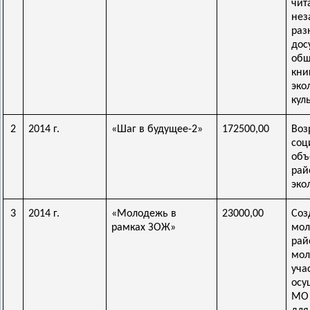
чи
нез
ра
дос
об
кни
эк
кул
2
2014 г.
«Шаг в будущее-2»
172500,00
Во
со
об
рай
эко
3
2014 г.
«Молодежь в
23000,00
Соз
рамках ЗОЖ»
мо
ра
мол
уч
осу
МО 