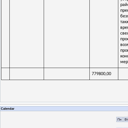
рай
пре
без
так
вре
све
про
воз
про
кон
мер
779800
,00
Calendar
Пн
Вт